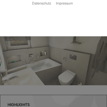
Startseite
»
Bad
»
Badinspiration & Musterbäder
»
Luxus-Bad 4,6 ㎡
Datenschutz
Impressum
Luxus-Bad 4,6 ㎡
HIGHLIGHTS