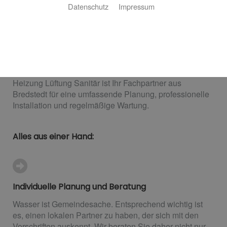
Datenschutz
Impressum
Sanitärplanung und -installation
Walter Heizung Lüftung Sanitär: Ihr Profi vor Ort
Ob Neubau oder Sanierung: Eine Sanitäranlage muss
gut geplant und professionell installiert sein. Walter
Heizung Lüftung Sanitär ist Ihr Fachpartner aus
Bredstedt für eine umfassende Planung, professionelle
Installation und regelmäßige Wartung.
Alles aus einer Hand:
Individuelle Planung und Beratung
Wasser ist Gemeindesache. Entsprechend wichtig ist
es, einen lokalen Partner zu haben, der sich mit den
Vorschriften auskennt. Wir beraten Sie daher nicht nur