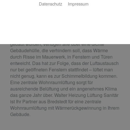
Datenschutz
Impressum
Zentrale Wohnraumlüftung
Wohlfühlklima und Energiesparen in einem
Gebäude, die in oder nach den 1990er-Jahren
gebaut wurden, verfügen alle über eine dichte
Gebäudehülle, die verhindern soll, dass Wärme
durch Risse im Mauerwerk, in Fenstern und Türen
entweicht. Das hat zur Folge, dass der Luftaustausch
nur bei geöffneten Fenstern stattfindet – lüftet man
nicht genug, kann es zur Schimmelbildung kommen.
Eine zentrale Wohnraumlüftung sorgt für
ausreichende Belüftung und ein angenehmes Klima
das ganze Jahr über. Walter Heizung Lüftung Sanitär
ist Ihr Partner aus Bredstedt für eine zentrale
Wohnraumlüftung mit Wärmerückgewinnung in Ihrem
Gebäude.